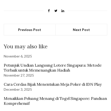
Previous Post
Next Post
You may also like
November 6, 2025
Petunjuk Undian Langsung Lotere Singapura: Metode
Terbaik untuk Memenangkan Hadiah
November 27, 2025
Cara Cerdas Bijak Menentukan Meja Poker di IDN Play
December 3, 2025
Menaikkan Peluang Menang di Togel Singapore: Panduan
Komprehensif