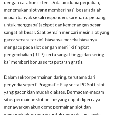
dengan cara konsisten. Di dalam dunia perjudian,
menemukan slot yang memberi hasil besar adalah
impian banyak sekali responden, karena itu peluang
untuk menggapai jackpot dan kemenangan besar
sangatlah besar. Saat pemain mencari mesin slot yang
gacor secara terkini, biasanya mereka biasanya
mengacu pada slot dengan memiliki tingkat
pengembalian (RTP) serta sangat tinggi dan sering
kali memberi bonus serta putaran gratis.
Dalam sektor permainan daring, terutama dari
penyedia seperti Pragmatic Play serta PG Soft, slot
yang gacor kian mudah diakses. Bermacam-macam
situs permainan slot online yang dapat dipercaya
menawarkan akun demo permainan slot dan
memungkinkan pemain untuk mencoba beraneka