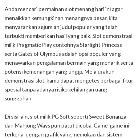
Anda mencari permainan slot menang hari ini agar
menaikkan kemungkinan menangnya besar, kita
menyarankan sejumlah judul populer yang telah
terbukti memberikan hasil yang baik. Slot demonstrasi
milik Pragmatic Play contohnya Starlight Princess
serta Gates of Olympus adalah opsi populer yang
menawarkan pengalaman bermain yang menarik serta
potensi kemenangan yang tinggi. Melalui akun
demonstrasi slot, kamu dapat mengetes berbagai fitur
spesial tanpa adanya risiko kehilangan uang
sungguhan.
Di sisi lain, slot milik PG Soft seperti Sweet Bonanza
dan Mahjong Ways pun patut dicoba. Game-game ini
terkenal dengan grafik yang memukau dan sistem