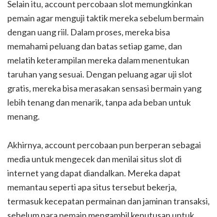
Selain itu, account percobaan slot memungkinkan
pemain agar menguji taktik mereka sebelum bermain
dengan uang riil. Dalam proses, mereka bisa
memahami peluang dan batas setiap game, dan
melatih keterampilan mereka dalam menentukan
taruhan yang sesuai. Dengan peluang agar uji slot
gratis, mereka bisa merasakan sensasi bermain yang
lebih tenang dan menarik, tanpa ada beban untuk
menang.
Akhirnya, account percobaan pun berperan sebagai
media untuk mengecek dan menilai situs slot di
internet yang dapat diandalkan. Mereka dapat
memantau seperti apa situs tersebut bekerja,
termasuk kecepatan permainan dan jaminan transaksi,
sebelum para pemain mengambil keputusan untuk