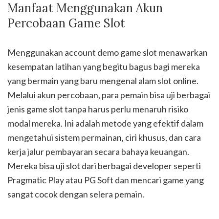
Manfaat Menggunakan Akun
Percobaan Game Slot
Menggunakan account demo game slot menawarkan
kesempatan latihan yang begitu bagus bagi mereka
yang bermain yang baru mengenal alam slot online.
Melalui akun percobaan, para pemain bisa uji berbagai
jenis game slot tanpa harus perlu menaruh risiko
modal mereka. Ini adalah metode yang efektif dalam
mengetahui sistem permainan, ciri khusus, dan cara
kerja jalur pembayaran secara bahaya keuangan.
Mereka bisa uji slot dari berbagai developer seperti
Pragmatic Play atau PG Soft dan mencari game yang
sangat cocok dengan selera pemain.