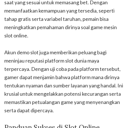
saat yang sesuai untuk memasang bet. Dengan
memanfaatkan kemampuan yang tersedia, seperti
tahap gratis serta variabel taruhan, pemain bisa
meningkatkan pemahaman dirinya soal game mesin
slot online.
Akun demo slot juga memberikan peluang bagi
meninjau reputasi platform slot dunia maya
terpercaya. Dengan uji coba pada platform tersebut,
gamer dapat menjamin bahwa platform mana dirinya
tentukan nyaman dan sumber layanan yang handal. Ini
krusial untuk mengelakkan potensi kecurangan serta
memastikan petualangan game yang menyenangkan
serta dapat dipercaya.
Panduan Sukses di Slot Online