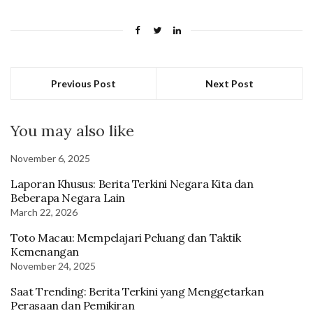
Previous Post
Next Post
You may also like
November 6, 2025
Laporan Khusus: Berita Terkini Negara Kita dan
Beberapa Negara Lain
March 22, 2026
Toto Macau: Mempelajari Peluang dan Taktik
Kemenangan
November 24, 2025
Saat Trending: Berita Terkini yang Menggetarkan
Perasaan dan Pemikiran