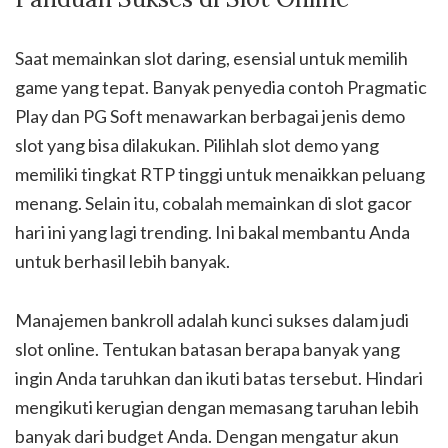
Saat memainkan slot daring, esensial untuk memilih
game yang tepat. Banyak penyedia contoh Pragmatic
Play dan PG Soft menawarkan berbagai jenis demo
slot yang bisa dilakukan. Pilihlah slot demo yang
memiliki tingkat RTP tinggi untuk menaikkan peluang
menang. Selain itu, cobalah memainkan di slot gacor
hari ini yang lagi trending. Ini bakal membantu Anda
untuk berhasil lebih banyak.
Manajemen bankroll adalah kunci sukses dalam judi
slot online. Tentukan batasan berapa banyak yang
ingin Anda taruhkan dan ikuti batas tersebut. Hindari
mengikuti kerugian dengan memasang taruhan lebih
banyak dari budget Anda. Dengan mengatur akun