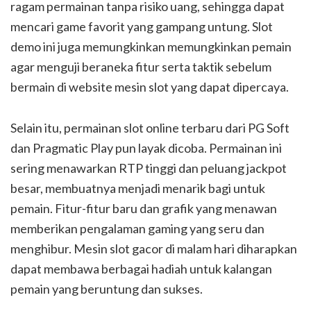
ragam permainan tanpa risiko uang, sehingga dapat
mencari game favorit yang gampang untung. Slot
demo ini juga memungkinkan memungkinkan pemain
agar menguji beraneka fitur serta taktik sebelum
bermain di website mesin slot yang dapat dipercaya.
Selain itu, permainan slot online terbaru dari PG Soft
dan Pragmatic Play pun layak dicoba. Permainan ini
sering menawarkan RTP tinggi dan peluang jackpot
besar, membuatnya menjadi menarik bagi untuk
pemain. Fitur-fitur baru dan grafik yang menawan
memberikan pengalaman gaming yang seru dan
menghibur. Mesin slot gacor di malam hari diharapkan
dapat membawa berbagai hadiah untuk kalangan
pemain yang beruntung dan sukses.