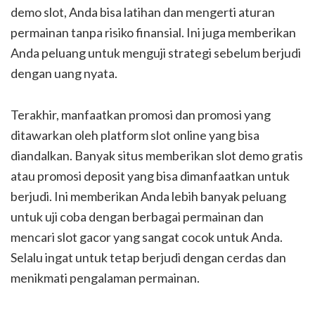
demo slot, Anda bisa latihan dan mengerti aturan
permainan tanpa risiko finansial. Ini juga memberikan
Anda peluang untuk menguji strategi sebelum berjudi
dengan uang nyata.
Terakhir, manfaatkan promosi dan promosi yang
ditawarkan oleh platform slot online yang bisa
diandalkan. Banyak situs memberikan slot demo gratis
atau promosi deposit yang bisa dimanfaatkan untuk
berjudi. Ini memberikan Anda lebih banyak peluang
untuk uji coba dengan berbagai permainan dan
mencari slot gacor yang sangat cocok untuk Anda.
Selalu ingat untuk tetap berjudi dengan cerdas dan
menikmati pengalaman permainan.