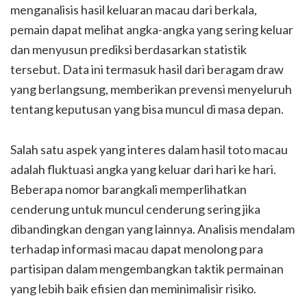
menganalisis hasil keluaran macau dari berkala,
pemain dapat melihat angka-angka yang sering keluar
dan menyusun prediksi berdasarkan statistik
tersebut. Data ini termasuk hasil dari beragam draw
yang berlangsung, memberikan prevensi menyeluruh
tentang keputusan yang bisa muncul di masa depan.
Salah satu aspek yang interes dalam hasil toto macau
adalah fluktuasi angka yang keluar dari hari ke hari.
Beberapa nomor barangkali memperlihatkan
cenderung untuk muncul cenderung sering jika
dibandingkan dengan yang lainnya. Analisis mendalam
terhadap informasi macau dapat menolong para
partisipan dalam mengembangkan taktik permainan
yang lebih baik efisien dan meminimalisir risiko.