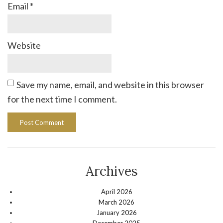
Email
*
Website
Save my name, email, and website in this browser
for the next time I comment.
Archives
April 2026
March 2026
January 2026