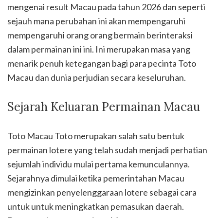
mengenai result Macau pada tahun 2026 dan seperti
sejauh mana perubahan ini akan mempengaruhi
mempengaruhi orang orang bermain berinteraksi
dalam permainan ini ini. Ini merupakan masa yang
menarik penuh ketegangan bagi para pecinta Toto
Macau dan dunia perjudian secara keseluruhan.
Sejarah Keluaran Permainan Macau
Toto Macau Toto merupakan salah satu bentuk
permainan lotere yang telah sudah menjadi perhatian
sejumlah individu mulai pertama kemunculannya.
Sejarahnya dimulai ketika pemerintahan Macau
mengizinkan penyelenggaraan lotere sebagai cara
untuk untuk meningkatkan pemasukan daerah.