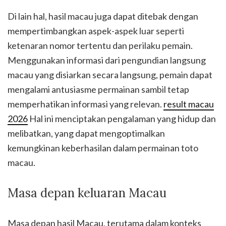
Di lain hal, hasil macau juga dapat ditebak dengan
mempertimbangkan aspek-aspek luar seperti
ketenaran nomor tertentu dan perilaku pemain.
Menggunakan informasi dari pengundian langsung
macau yang disiarkan secara langsung, pemain dapat
mengalami antusiasme permainan sambil tetap
memperhatikan informasi yang relevan.
result macau
2026
Hal ini menciptakan pengalaman yang hidup dan
melibatkan, yang dapat mengoptimalkan
kemungkinan keberhasilan dalam permainan toto
macau.
Masa depan keluaran Macau
Masa depan hasil Macau, terutama dalam konteks